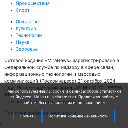
Происшествия
Спорт
Общество
Культура
Технологии
Наука
Здоровье
Сетевое издание «MiraNews» зарегистрировано в
Федеральной службе по надзору в сфере связи,
информационных технологий и массовых
коммуникаций (Роскомнадзор) 21 октября 2024
года. Регистрационный номер ЭЛ № ФС 77 - 88395.
Мы используем файлы cookie и сервисы сбора статистики
16+
от Яндекса, Mail.ru и liveinternet.ru. Продолжая работу с
Пользовательское соглашение
сайтом, Вы согласны с их использованием
Политика конфеденциальности
Принять
Политика конфиденциальности