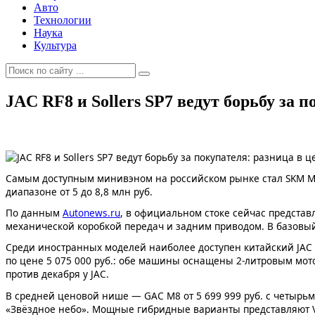
Авто
Технологии
Наука
Культура
JAC RF8 и Sollers SP7 ведут борьбу за п
Самым доступным минивэном на российском рынке стал SKM M7 
диапазоне от 5 до 8,8 млн руб.
По данным
Autonews.ru
, в официальном стоке сейчас предста
механической коробкой передач и задним приводом. В базовый
Среди иностранных моделей наиболее доступен китайский JAC R
по цене 5 075 000 руб.: обе машины оснащены 2-литровым мото
против декабря у JAC.
В средней ценовой нише — GAC M8 от 5 699 999 руб. с четыр
«Звёздное небо». Мощные гибридные варианты представляют Voyah