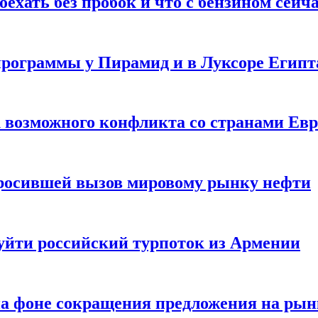
ехать без пробок и что с бензином сейч
программы у Пирамид и в Луксоре Египт
ск возможного конфликта со странами Ев
бросившей вызов мировому рынку нефти
 уйти российский турпоток из Армении
 на фоне сокращения предложения на рын