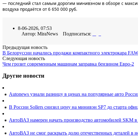
— последний стал самым дорогим минивэном в обзоре с максим
воздуха продаётся от 6 650 000 руб.
8-06-2026, 07:53
Автор: MiraNews Подписаться:
Предыдущая новость
В Белоруссии начались продажи компактного электрокара FAW 
Следующая новость
Чем грозит современным машинам заправка бензином Евро-2
Другие новости
Autonews узнали разницу в ценах на популярные авто Росс
В России Sollers снизил цену на минивэн SP7 до старта оф
АвтоВАЗ намерен начать производство автомобилей SKM в 
АвтоВАЗ не смог раскрыть долю отечественных деталей в