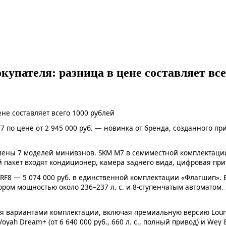
окупателя: разница в цене составляет все
по цене от 2 945 000 руб. — новинка от бренда, созданного пр
влены 7 моделей минивэнов. SKM M7 в семиместной комплектаци
 пакет входят кондиционер, камера заднего вида, цифровая при
F8 — 5 074 000 руб. в единственной комплектации «Флагшип». Ег
ром мощностью около 236–237 л. с. и 8-ступенчатым автоматом. 
ьмя вариантами комплектации, включая премиальную версию Lou
 Dream+ (от 6 640 000 руб., 660 л. с., полный привод) и Wey 80