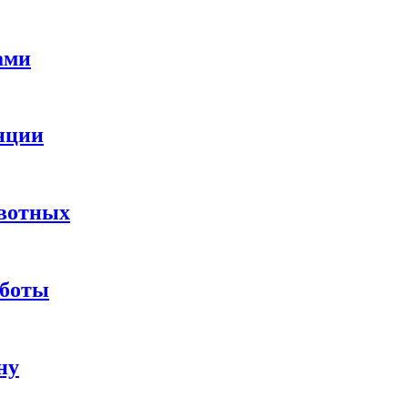
ами
нции
ивотных
аботы
ну