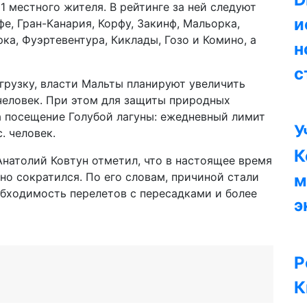
1 местного жителя. В рейтинге за ней следуют
и
е, Гран-Канария, Корфу, Закинф, Мальорка,
а, Фуэртевентура, Киклады, Гозо и Комино, а
н
с
грузку, власти Мальты планируют увеличить
 человек. При этом для защиты природных
а посещение Голубой лагуны: ежедневный лимит
У
. человек.
К
натолий Ковтун отметил, что в настоящее время
но сократился. По его словам, причиной стали
м
бходимость перелетов с пересадками и более
э
Р
К