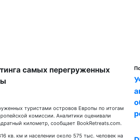
П
йтинга самых перегруженных
У
пы
а
о
груженных туристами островов Европы по итогам
р
вропейской комиссии. Аналитики оценивали
адратный километр, сообщает BookRetreats.com.
6 кв. км и населении около 575 тыс. человек на
D