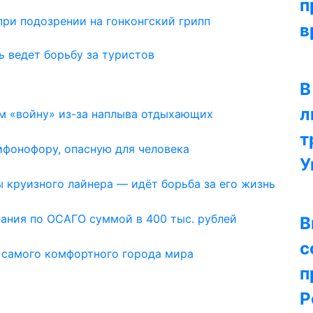
п
при подозрении на гонконгский грипп
в
ь ведет борьбу за туристов
В
л
м «войну» из-за наплыва отдыхающих
т
ифонофору, опасную для человека
У
ы круизного лайнера — идёт борьба за его жизнь
ания по ОСАГО суммой в 400 тыс. рублей
В
с
а самого комфортного города мира
п
Р