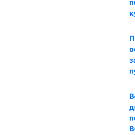
п
к
П
о
з
п
В
д
п
В