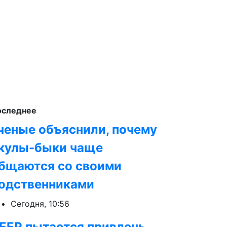
оследнее
ченые объяснили, почему
кулы-быки чаще
бщаются со своими
одственниками
Сегодня, 10:56
EEP пытается привлечь