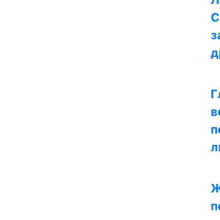
С
з
д
Г
в
п
л
Ж
п