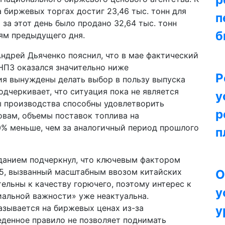
 биржевых торгах достиг 23,46 тыс. тонн для
п
о за этот день было продано 32,64 тыс. тонн
б
лям предыдущего дня.
ндрей Дьяченко пояснил, что в мае фактический
НПЗ оказался значительно ниже
Р
тия вынуждены делать выбор в пользу выпуска
одчеркивает, что ситуация пока не является
у
ы производства способны удовлетворить
р
овам, объемы поставок топлива на
0% меньше, чем за аналогичный период прошлого
п
зданием подчеркнул, что ключевым фактором
95, вызванный масштабным ввозом китайских
О
ельны к качеству горючего, поэтому интерес к
у
циальной важности» уже неактуальна.
азывается на биржевых ценах из-за
у
денное правило не позволяет поднимать