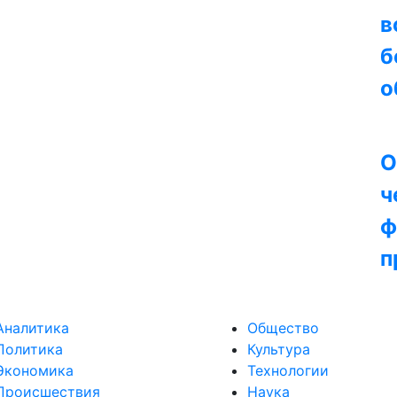
в
б
о
О
ч
ф
п
Аналитика
Общество
Политика
Культура
Экономика
Технологии
Происшествия
Наука