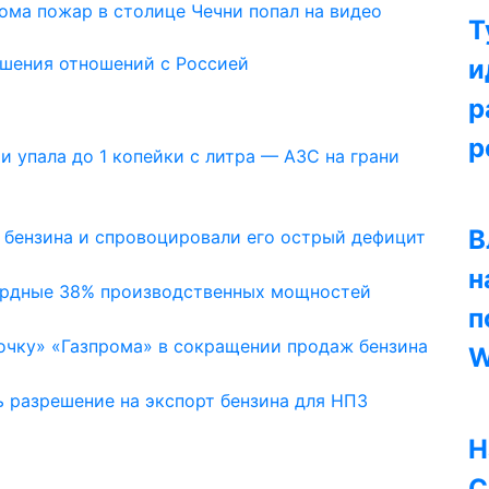
ома пожар в столице Чечни попал на видео
Т
чшения отношений с Россией
и
р
р
 упала до 1 копейки с литра — АЗС на грани
В
 бензина и спровоцировали его острый дефицит
н
ордные 38% производственных мощностей
п
очку» «Газпрома» в сокращении продаж бензина
W
ь разрешение на экспорт бензина для НПЗ
Н
С