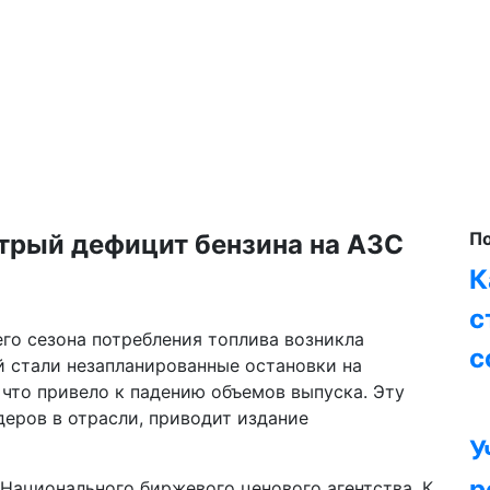
П
трый дефицит бензина на АЗС
К
с
его сезона потребления топлива возникла
с
й стали незапланированные остановки на
что привело к падению объемов выпуска. Эту
еров в отрасли, приводит издание
У
р
Национального биржевого ценового агентства. К