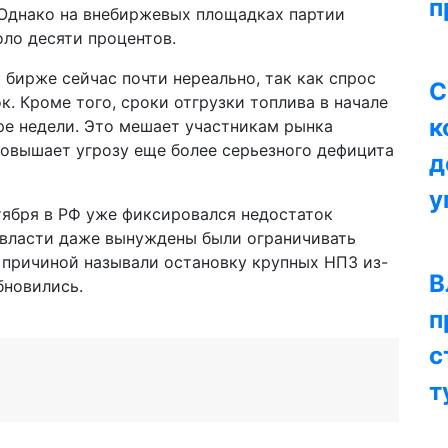
п
. Однако на внебиржевых площадках партии
оло десяти процентов.
 бирже сейчас почти нереально, так как спрос
С
. Кроме того, сроки отгрузки топлива в начале
к
ре недели. Это мешает участникам рынка
повышает угрозу еще более серьезного дефицита
д
у
тября в РФ уже фиксировался недостаток
 власти даже вынуждены были ограничивать
 причиной называли остановку крупных НПЗ из-
В
бновились.
п
с
т