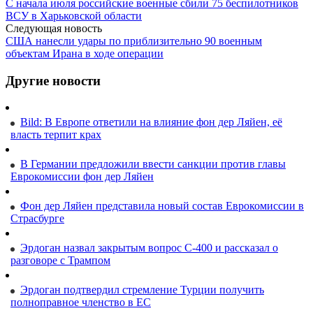
С начала июля российские военные сбили 75 беспилотников
ВСУ в Харьковской области
Следующая новость
США нанесли удары по приблизительно 90 военным
объектам Ирана в ходе операции
Другие новости
Bild: В Европе ответили на влияние фон дер Ляйен, её
власть терпит крах
В Германии предложили ввести санкции против главы
Еврокомиссии фон дер Ляйен
Фон дер Ляйен представила новый состав Еврокомиссии в
Страсбурге
Эрдоган назвал закрытым вопрос С-400 и рассказал о
разговоре с Трампом
Эрдоган подтвердил стремление Турции получить
полноправное членство в ЕС