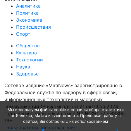
Аналитика
Политика
Экономика
Происшествия
Спорт
Общество
Культура
Технологии
Наука
Здоровье
Сетевое издание «MiraNews» зарегистрировано в
Федеральной службе по надзору в сфере связи,
информационных технологий и массовых
коммуникаций (Роскомнадзор) 21 октября 2024
Мы используем файлы cookie и сервисы сбора статистики
года. Регистрационный номер ЭЛ № ФС 77 - 88395.
от Яндекса, Mail.ru и liveinternet.ru. Продолжая работу с
16+
сайтом, Вы согласны с их использованием
Пользовательское соглашение