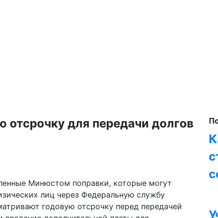
П
 отсрочку для передачи долгов
К
с
с
ленные Минюстом поправки, которые могут
изических лиц через Федеральную службу
матривают годовую отсрочку перед передачей
У