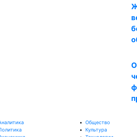
Ж
в
б
о
О
ч
ф
п
Аналитика
Общество
Политика
Культура