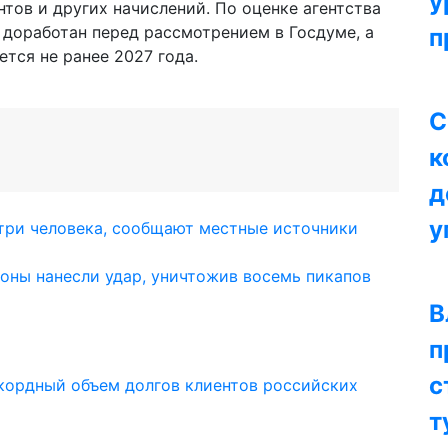
у
тов и других начислений. По оценке агентства
 доработан перед рассмотрением в Госдуме, а
п
тся не ранее 2027 года.
С
к
д
у
 три человека, сообщают местные источники
оны нанесли удар, уничтожив восемь пикапов
В
п
с
кордный объем долгов клиентов российских
т