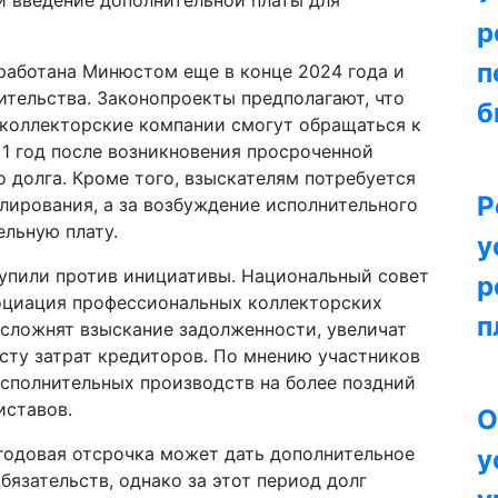
и введение дополнительной платы для
р
п
зработана Минюстом еще в конце 2024 года и
ительства. Законопроекты предполагают, что
б
 коллекторские компании смогут обращаться к
 1 год после возникновения просроченной
 долга. Кроме того, взыскателям потребуется
Р
лирования, а за возбуждение исполнительного
ельную плату.
у
упили против инициативы. Национальный совет
р
оциация профессиональных коллекторских
п
 осложнят взыскание задолженности, увеличат
осту затрат кредиторов. По мнению участников
исполнительных производств на более поздний
иставов.
О
годовая отсрочка может дать дополнительное
у
язательств, однако за этот период долг