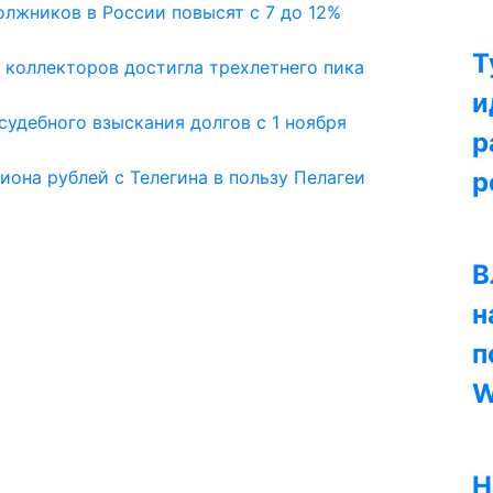
олжников в России повысят с 7 до 12%
Т
 коллекторов достигла трехлетнего пика
и
судебного взыскания долгов с 1 ноября
р
иона рублей с Телегина в пользу Пелагеи
р
В
н
п
W
Н