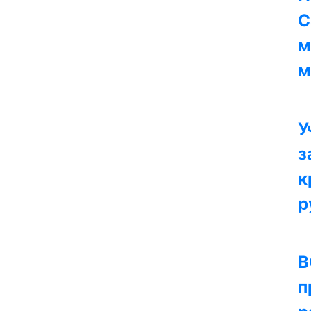
С
м
м
У
з
к
р
В
п