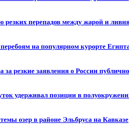
ию резких перепадов между жарой и ливн
и перебоям на популярном курорте Египт
 за резкие заявления о России публичн
суток удерживал позиции в полуокружен
темы озер в районе Эльбруса на Кавказе