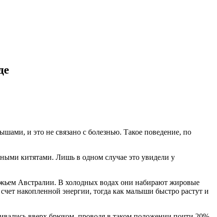
де
шами, и это не связано с болезнью. Такое поведение, по
нными китятами. Лишь в одном случае это увидели у
жьем Австралии. В холодных водах они набирают жировые
 счет накопленной энергии, тогда как малыши быстро растут и
ивались вверх брюхом, проводя в таком положении почти 20%