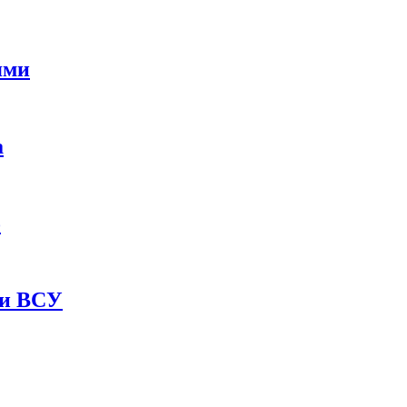
ями
а
о
ии ВСУ