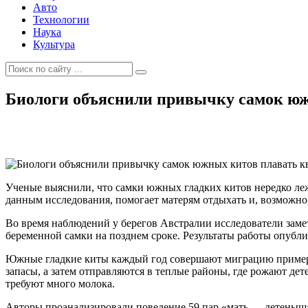
Авто
Технологии
Наука
Культура
Биологи объяснили привычку самок юж
Ученые выяснили, что самки южных гладких китов нередко лежа
данным исследования, помогает матерям отдыхать и, возможно
Во время наблюдений у берегов Австралии исследователи замет
беременной самки на позднем сроке. Результаты работы опубли
Южные гладкие киты каждый год совершают миграцию примерн
запасы, а затем отправляются в теплые районы, где рожают дет
требуют много молока.
Авторы проанализировали поведение 59 пар «мать — детеныш» 