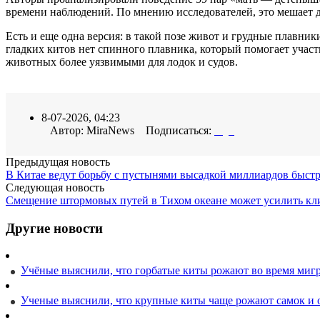
времени наблюдений. По мнению исследователей, это мешает д
Есть и еще одна версия: в такой позе живот и грудные плавни
гладких китов нет спинного плавника, который помогает участ
животных более уязвимыми для лодок и судов.
8-07-2026, 04:23
Автор: MiraNews Подписаться:
Предыдущая новость
В Китае ведут борьбу с пустынями высадкой миллиардов быст
Следующая новость
Смещение штормовых путей в Тихом океане может усилить кл
Другие новости
Учёные выяснили, что горбатые киты рожают во время миг
Ученые выяснили, что крупные киты чаще рожают самок и