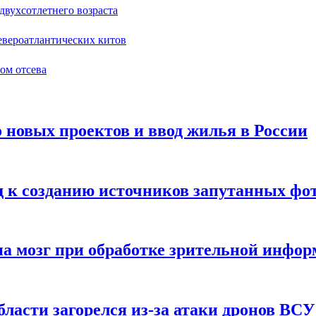
двухсотлетнего возраста
евероатлантических китов
ом отсева
 новых проектов и ввод жилья в России
д к созданию источников запутанных фо
на мозг при обработке зрительной инфо
ласти загорелся из-за атаки дронов ВСУ