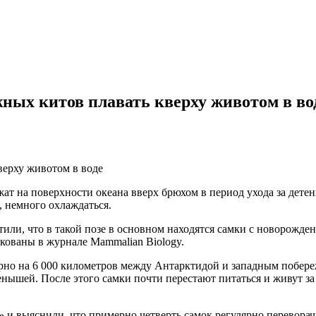
ных китов плавать кверху животом в во
т на поверхности океана вверх брюхом в период ухода за детены
, немного охлаждаться.
или, что в такой позе в основном находятся самки с новорожде
кованы в журнале Mammalian Biology.
о на 6 000 километров между Антарктидой и западным побере
енышей. После этого самки почти перестают питаться и живут за
и выяснили, что примерно четверть самок регулярно переворач