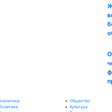
Ж
в
б
о
О
ч
ф
п
Аналитика
Общество
Политика
Культура