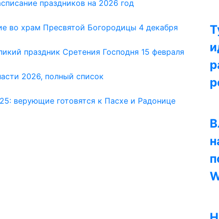
асписание праздников на 2026 год
ие во храм Пресвятой Богородицы 4 декабря
Т
и
икий праздник Сретения Господня 15 февраля
р
ласти 2026, полный список
р
25: верующие готовятся к Пасхе и Радонице
В
н
п
W
Н