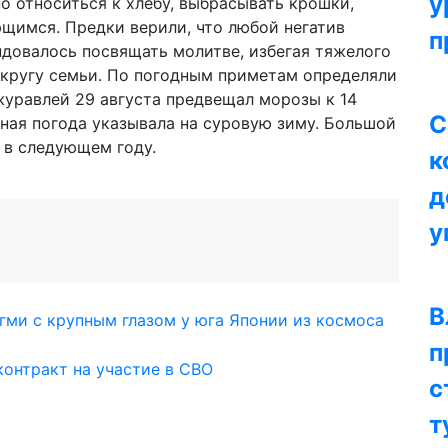
у
о относиться к хлебу, выбрасывать крошки,
щимся. Предки верили, что любой негатив
п
ндовалось посвящать молитве, избегая тяжелого
в кругу семьи. По погодным приметам определяли
журавлей 29 августа предвещал морозы к 14
С
сная погода указывала на суровую зиму. Большой
 в следующем году.
к
д
у
В
ми с крупным глазом у юга Японии из космоса
п
онтракт на участие в СВО
с
т