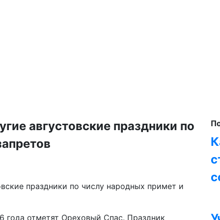
П
гие августовские праздники по
К
запретов
с
с
У
6 года отметят Ореховый Спас. Праздник