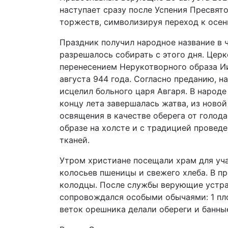
наступает сразу после Успения Пресвят
торжеств, символизируя переход к осен
Праздник получил народное название в 
разрешалось собирать с этого дня. Церк
перенесением Нерукотворного образа Ии
августа 944 года. Согласно преданию, н
исцелил больного царя Авгаря. В народ
концу лета завершалась жатва, из новой
освящения в качестве оберега от голода
образе на холсте и с традицией провед
тканей.
Утром христиане посещали храм для уча
колосьев пшеницы и свежего хлеба. В п
колодцы. После службы верующие устра
сопровождался особыми обычаями: 1 пло
веток орешника делали обереги и банны