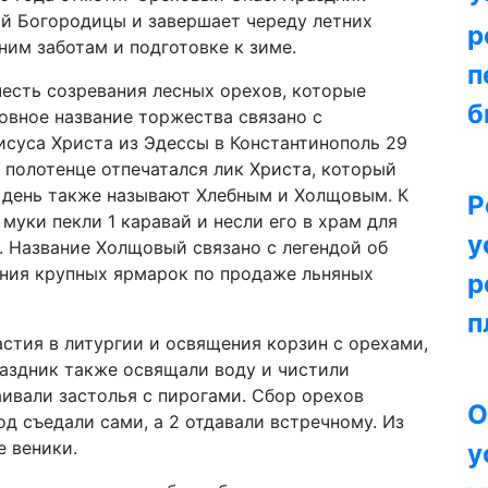
ой Богородицы и завершает череду летних
р
ним заботам и подготовке к зиме.
п
честь созревания лесных орехов, которые
б
овное название торжества связано с
суса Христа из Эдессы в Константинополь 29
а полотенце отпечатался лик Христа, который
е день также называют Хлебным и Холщовым. К
Р
 муки пекли 1 каравай и несли его в храм для
у
. Название Холщовый связано с легендой об
ения крупных ярмарок по продаже льняных
р
п
стия в литургии и освящения корзин с орехами,
раздник также освящали воду и чистили
ивали застолья с пирогами. Сбор орехов
О
д съедали сами, а 2 отдавали встречному. Из
е веники.
у