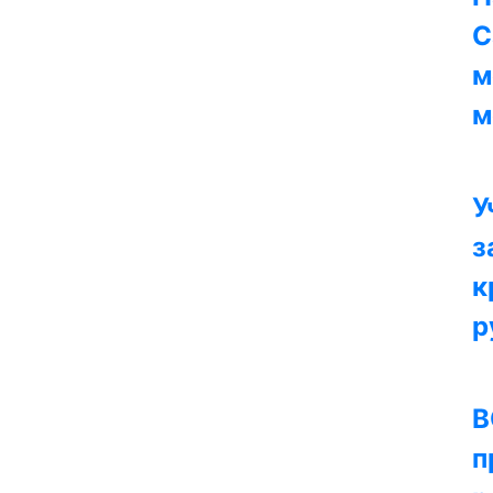
С
м
м
У
з
к
р
В
п