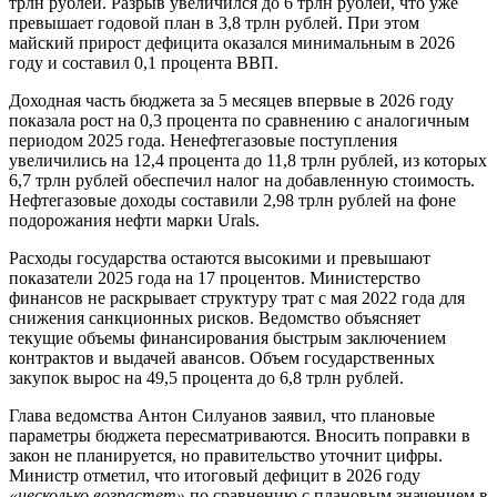
трлн рублей. Разрыв увеличился до 6 трлн рублей, что уже
превышает годовой план в 3,8 трлн рублей. При этом
майский прирост дефицита оказался минимальным в 2026
году и составил 0,1 процента ВВП.
Доходная часть бюджета за 5 месяцев впервые в 2026 году
показала рост на 0,3 процента по сравнению с аналогичным
периодом 2025 года. Ненефтегазовые поступления
увеличились на 12,4 процента до 11,8 трлн рублей, из которых
6,7 трлн рублей обеспечил налог на добавленную стоимость.
Нефтегазовые доходы составили 2,98 трлн рублей на фоне
подорожания нефти марки Urals.
Расходы государства остаются высокими и превышают
показатели 2025 года на 17 процентов. Министерство
финансов не раскрывает структуру трат с мая 2022 года для
снижения санкционных рисков. Ведомство объясняет
текущие объемы финансирования быстрым заключением
контрактов и выдачей авансов. Объем государственных
закупок вырос на 49,5 процента до 6,8 трлн рублей.
Глава ведомства Антон Силуанов заявил, что плановые
параметры бюджета пересматриваются. Вносить поправки в
закон не планируется, но правительство уточнит цифры.
Министр отметил, что итоговый дефицит в 2026 году
«несколько возрастет»
по сравнению с плановым значением в