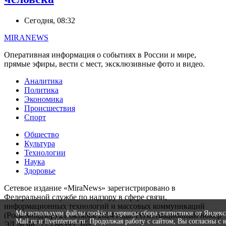
Сегодня, 08:32
MIRANEWS
Оперативная информация о событиях в России и мире,
прямые эфиры, вести с мест, эксклюзивные фото и видео.
Аналитика
Политика
Экономика
Происшествия
Спорт
Общество
Культура
Технологии
Наука
Здоровье
Сетевое издание «MiraNews» зарегистрировано в
Федеральной службе по надзору в сфере связи,
информационных технологий и массовых коммуникаций
Мы используем файлы cookie и сервисы сбора статистики от Яндекс
(Роскомнадзор) 21 октября 2024 года. Регистрационный номер
Mail.ru и liveinternet.ru. Продолжая работу с сайтом, Вы согласны с 
ЭЛ № ФС 77 - 88395. 16+