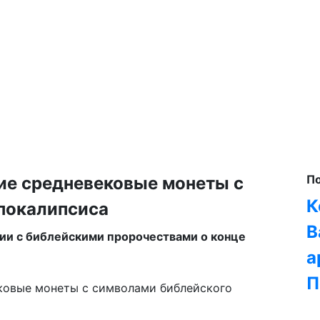
П
ие средневековые монеты с
К
покалипсиса
В
ии с библейскими пророчествами о конце
а
П