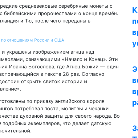
 редкие средневековые серебряные монеты с
К
с библейскими пророчествами о конце времён.
п
андия и Тю, после чего переданы в
в
 по отношениям России и США
у
» и украшены изображением агнца над
имволами, означающими «Начало и Конец». Эти
ния Иоанна Богослова, где Агнец Божий — один
Э
встречающийся в тексте 28 раз. Согласно
в
достоин открыть свиток истории и
вление».
в
зготовлены по приказу английского короля
р
ингов потребовал поста, молитвы и чеканки
честве духовной защиты для своего народа. Во
 подобных экземпляров, что делает датскую
З
лючительной.