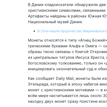
В Дании кладоискатели обнаружили две
христианскими символами, связанными 
Артефакты найдены в районах Южная Ютл
Национальный музей Дании.
В Сети нашли пророчество Жириновского
Монеты относятся к типу «Агнец Божий
греческими буквами Альфа и Омега — с
образы тесно связаны с Книгой Открове
из центральных титулов Иисуса Христа, 
богословскому толкованию, только он «
инициировать окончательный суд и обно
Как сообщает Daily Mail, монеты были и
Этельреда, который в эпоху набегов вик
монет с христианскими мотивами — в ка
всём мире насчитывается лишь около 30
находку двух монет сразу поистине иск