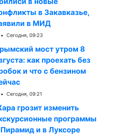
билиси в новые
онфликты в Закавказье,
аявили в МИД
Сегодня, 09:23
рымский мост утром 8
вгуста: как проехать без
робок и что с бензином
ейчас
Сегодня, 09:21
ара грозит изменить
кскурсионные программы
 Пирамид и в Луксоре