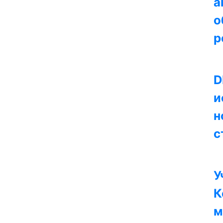
а
о
р
D
и
н
с
У
К
м