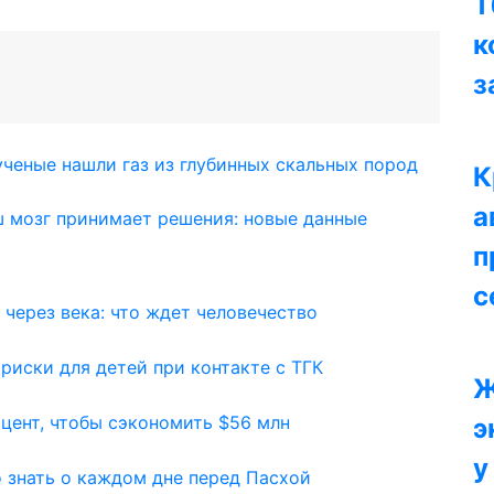
Т
к
з
ученые нашли газ из глубинных скальных пород
К
а
ш мозг принимает решения: новые данные
п
с
через века: что ждет человечество
риски для детей при контакте с ТГК
Ж
 цент, чтобы сэкономить $56 млн
э
у
о знать о каждом дне перед Пасхой