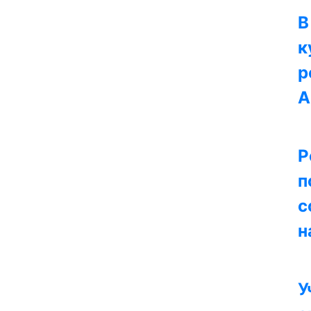
В
к
р
А
Р
п
с
н
У