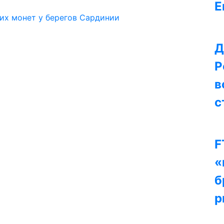
Е
их монет у берегов Сардинии
Д
Р
в
с
F
«
б
р