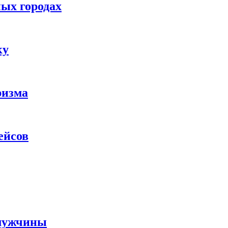
ых городах
ку
ризма
ейсов
 мужчины