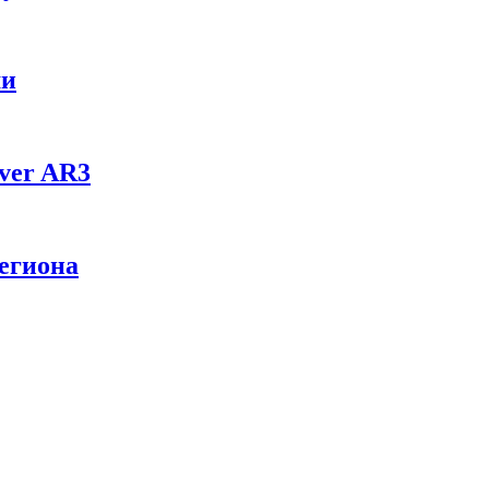
ми
ver AR3
егиона