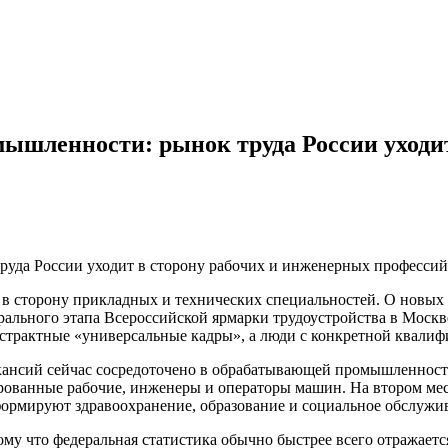
ышленности: рынок труда России уходи
 в сторону прикладных и технических специальностей. О новых 
ерального этапа Всероссийской ярмарки трудоустройства в Моск
абстрактные «универсальные кадры», а люди с конкретной квали
кансий сейчас сосредоточено в обрабатывающей промышленности,
ованные рабочие, инженеры и операторы машин. На втором мест
 формируют здравоохранение, образование и социальное обслужи
отому что федеральная статистика обычно быстрее всего отража