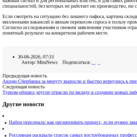
важный сигнал и для региональных властей, и для самих работ
специальностей, без которых не работает ни производство, ни 
Если смотреть на ситуацию без лишнего пафоса, картина склад
миллионами вакансий и явным перекосом спроса в пользу пром
Согласно исследованиям и свежим заявлениям участников отрас
понятный результат на конкретном рабочем месте.
30-06-2026, 07:33
Автор: MiraNews Подписаться:
Предыдущая новость
Акции Сбербанка за минуту выросли и быстро вернулись к пр
Следующая новость
Туризм обошел другие отрасли по вкладу в создание новых раб
Другие новости
Набор персонала: как организовать процесс, если нужно зак
Россиянам раскрыли список самых востребованных професс