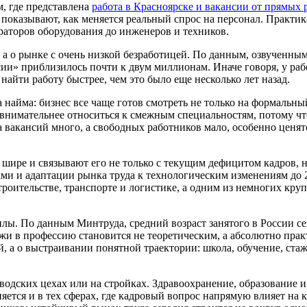
, где представлена
работа в Красноярске и вакансии от прямых 
оказывают, как меняется реальный спрос на персонал. Практик
раторов оборудования до инженеров и техников.
, а о рынке с очень низкой безработицей. По данным, озвученны
сии» приблизилось почти к двум миллионам. Иначе говоря, у раб
йти работу быстрее, чем это было еще несколько лет назад.
 найма: бизнес все чаще готов смотреть не только на формальны
внимательнее относиться к смежным специальностям, потому чт
а вакансий много, а свободных работников мало, особенно ценят
шире и связывают его не только с текущим дефицитом кадров, 
ами и адаптации рынка труда к технологическим изменениям до 
троительстве, транспорте и логистике, а одним из немногих кру
илы. По данным Минтруда, средний возраст занятого в России сег
жи в профессию становится не теоретическим, а абсолютно прак
й, а о выстраивании понятной траектории: школа, обучение, ста
 заводских цехах или на стройках. Здравоохранение, образовани
няется и в тех сферах, где кадровый вопрос напрямую влияет на