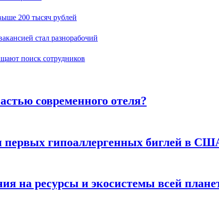
выше 200 тысяч рублей
вакансией стал разнорабочий
ращают поиск сотрудников
частью современного отеля?
я первых гипоаллергенных биглей в СШ
ния на ресурсы и экосистемы всей план