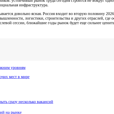
ников: устойчивый рынок труда сегодня строится не вокруг одн
социальная инфраструктура.
ывается довольно ясная. Россия входит во вторую половину 2026
ышленности, логистики, строительства и других отраслей, где 
левой сессии, ближайшие годы рынок будет еще сильнее ценить т
ежним уровням
очих мест в мире
рыть сразу несколько вакансий
ий на рынке