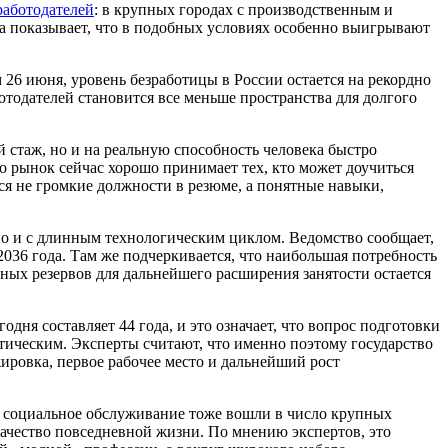
работодателей
: в крупных городах с производственным и
а показывает, что в подобных условиях особенно выигрывают
м 26 июня, уровень безработицы в России остается на рекордно
отодателей становится все меньше пространства для долгого
й стаж, но и на реальную способность человека быстро
о рынок сейчас хорошо принимает тех, кто может доучиться
ся не громкие должности в резюме, а понятные навыки,
но и с длинным технологическим циклом. Ведомство сообщает,
2036 года. Там же подчеркивается, что наибольшая потребность
пных резервов для дальнейшего расширения занятости остается
одня составляет 44 года, и это означает, что вопрос подготовки
тическим. Эксперты считают, что именно поэтому государство
жировка, первое рабочее место и дальнейший рост
е и социальное обслуживание тоже вошли в число крупных
 качество повседневной жизни. По мнению экспертов, это