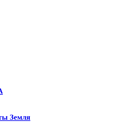
А
еты Земля