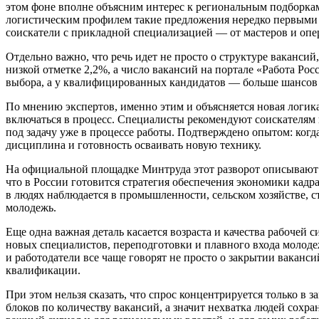
этом фоне вполне объясним интерес к региональным подборкам
логистическим профилем такие предложения нередко первыми п
соискатели с прикладной специализацией — от мастеров и опе
Отдельно важно, что речь идет не просто о структуре вакансий
низкой отметке 2,2%, а число вакансий на портале «Работа Рос
выбора, а у квалифицированных кандидатов — больше шансов на
По мнению экспертов, именно этим и объясняется новая логика
включаться в процесс. Специалисты рекомендуют соискателям 
под задачу уже в процессе работы. Подтверждено опытом: когд
дисциплина и готовность осваивать новую технику.
На официальной площадке Минтруда этот разворот описывают 
что в России готовится стратегия обеспечения экономики кадр
в людях наблюдается в промышленности, сельском хозяйстве, с
молодежь.
Еще одна важная деталь касается возраста и качества рабочей с
новых специалистов, переподготовки и плавного входа молоде
и работодатели все чаще говорят не просто о закрытии ваканси
квалификации.
При этом нельзя сказать, что спрос концентрируется только в
блоков по количеству вакансий, а значит нехватка людей сохра