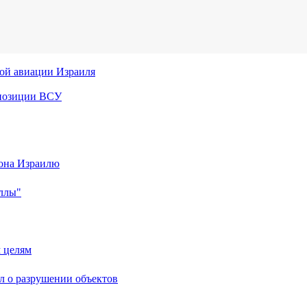
кой авиации Израиля
 позиции ВСУ
тона Израилю
ллы"
 целям
л о разрушении объектов