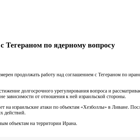
с Тегераном по ядерному вопросу
ерен продолжать работу над соглашением с Тегераном по иранс
остижение долгосрочного урегулирования вопроса и рассматрив
вне зависимости от отношения к ней израильской стороны.
вет на израильские атаки по объектам «Хезболлы» в Ливане. По
ых действий.
ным объектам на территории Ирана.