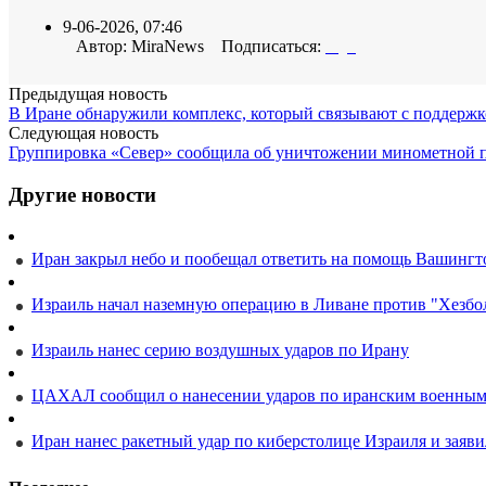
9-06-2026, 07:46
Автор: MiraNews Подписаться:
Предыдущая новость
В Иране обнаружили комплекс, который связывают с поддерж
Следующая новость
Группировка «Север» сообщила об уничтожении минометной
Другие новости
Иран закрыл небо и пообещал ответить на помощь Вашинг
Израиль начал наземную операцию в Ливане против "Хезбо
Израиль нанес серию воздушных ударов по Ирану
ЦАХАЛ сообщил о нанесении ударов по иранским военным
Иран нанес ракетный удар по киберстолице Израиля и заяви