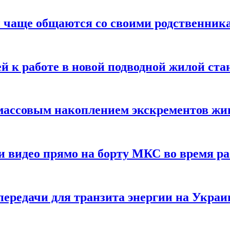
 чаще общаются со своими родственник
й к работе в новой подводной жилой ста
массовым накоплением экскрементов ж
и видео прямо на борту МКС во время р
ередачи для транзита энергии на Украи