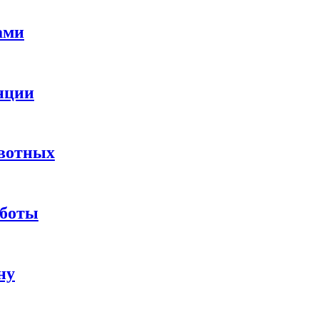
ами
нции
ивотных
аботы
ну