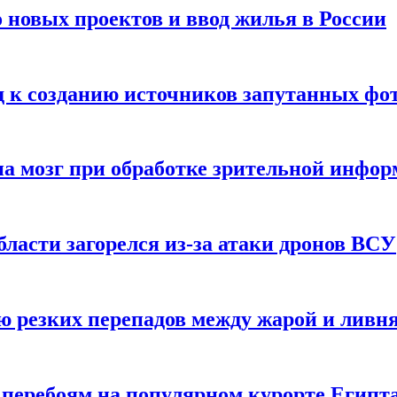
 новых проектов и ввод жилья в России
д к созданию источников запутанных фо
на мозг при обработке зрительной инфо
ласти загорелся из-за атаки дронов ВСУ
ию резких перепадов между жарой и ливн
и перебоям на популярном курорте Египт