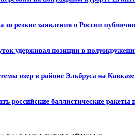
 за резкие заявления о России публичн
суток удерживал позиции в полуокружен
темы озер в районе Эльбруса на Кавказе
ать российские баллистические ракеты 
фиры, вести с мест, эксклюзивные фото и видео.