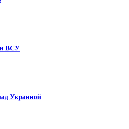
о
ии ВСУ
над Украиной