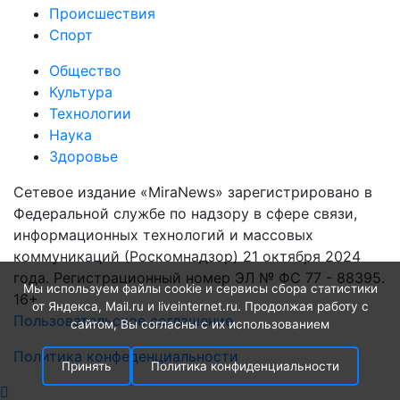
Происшествия
Спорт
Общество
Культура
Технологии
Наука
Здоровье
Сетевое издание «MiraNews» зарегистрировано в
Федеральной службе по надзору в сфере связи,
информационных технологий и массовых
коммуникаций (Роскомнадзор) 21 октября 2024
года. Регистрационный номер ЭЛ № ФС 77 - 88395.
Мы используем файлы cookie и сервисы сбора статистики
16+
от Яндекса, Mail.ru и liveinternet.ru. Продолжая работу с
Пользовательское соглашение
сайтом, Вы согласны с их использованием
Политика конфеденциальности
Принять
Политика конфиденциальности