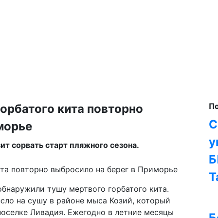
П
орбатого кита повторно
С
морье
у
т сорвать старт пляжного сезона.
Б
Т
бнаружили тушу мертвого горбатого кита.
ло на сушу в районе мыса Козий, который
оселке Ливадия. Ежегодно в летние месяцы
Б