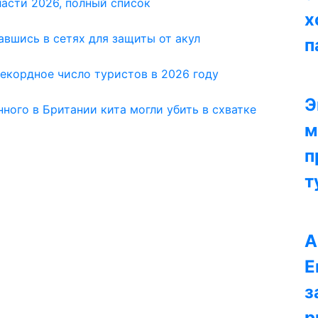
ласти 2026, полный список
х
авшись в сетях для защиты от акул
п
екордное число туристов в 2026 году
Э
ного в Британии кита могли убить в схватке
м
п
т
А
Е
з
р