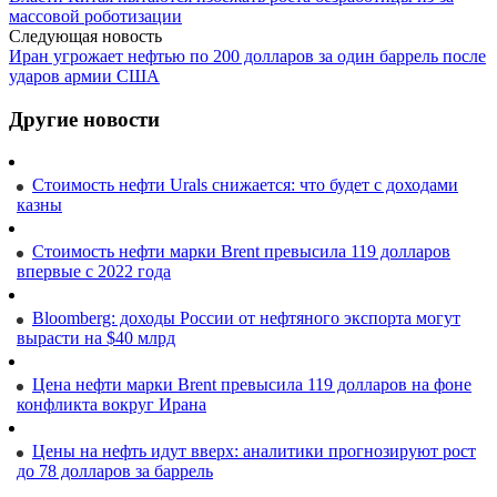
массовой роботизации
Следующая новость
Иран угрожает нефтью по 200 долларов за один баррель после
ударов армии США
Другие новости
Стоимость нефти Urals снижается: что будет с доходами
казны
Стоимость нефти марки Brent превысила 119 долларов
впервые с 2022 года
Bloomberg: доходы России от нефтяного экспорта могут
вырасти на $40 млрд
Цена нефти марки Brent превысила 119 долларов на фоне
конфликта вокруг Ирана
Цены на нефть идут вверх: аналитики прогнозируют рост
до 78 долларов за баррель