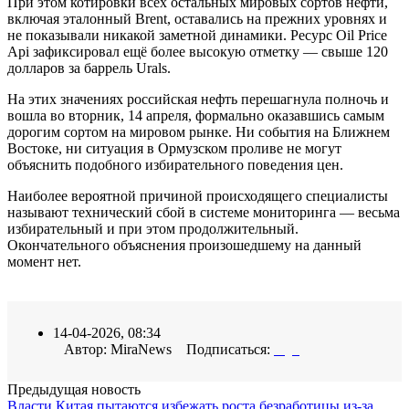
При этом котировки всех остальных мировых сортов нефти,
включая эталонный Brent, оставались на прежних уровнях и
не показывали никакой заметной динамики. Ресурс Oil Price
Api зафиксировал ещё более высокую отметку — свыше 120
долларов за баррель Urals.
На этих значениях российская нефть перешагнула полночь и
вошла во вторник, 14 апреля, формально оказавшись самым
дорогим сортом на мировом рынке. Ни события на Ближнем
Востоке, ни ситуация в Ормузском проливе не могут
объяснить подобного избирательного поведения цен.
Наиболее вероятной причиной происходящего специалисты
называют технический сбой в системе мониторинга — весьма
избирательный и при этом продолжительный.
Окончательного объяснения произошедшему на данный
момент нет.
14-04-2026, 08:34
Автор: MiraNews Подписаться:
Предыдущая новость
Власти Китая пытаются избежать роста безработицы из-за