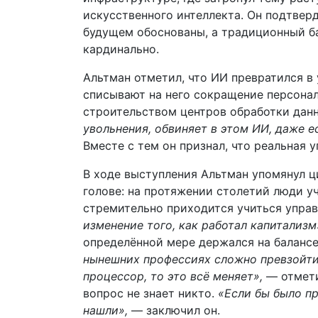
искусственного интеллекта. Он подтверд
будущем обоснованы, а традиционный б
кардинально.
Альтман отметил, что ИИ превратился в
списывают на него сокращение персонал
строительством центров обработки дан
увольнения, обвиняет в этом ИИ, даже е
Вместе с тем он признал, что реальная 
В ходе выступления Альтман упомянул цит
голове: на протяжении столетий люди у
стремительно приходится учиться упра
изменение того, как работал капитализм
определённой мере держался на баланс
нынешних профессиях сложно превзойти
процессор, то это всё меняет»,
— отметил
вопрос не знает никто.
«Если бы было п
нашли»,
— заключил он.