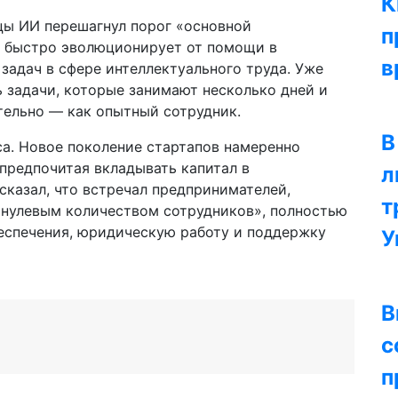
К
цы ИИ перешагнул порог «основной
п
я быстро эволюционирует от помощи в
в
задач в сфере интеллектуального труда. Уже
 задачи, которые занимают несколько дней и
ятельно — как опытный сотрудник.
В
са. Новое поколение стартапов намеренно
 предпочитая вкладывать капитал в
л
казал, что встречал предпринимателей,
т
«нулевым количеством сотрудников», полностью
еспечения, юридическую работу и поддержку
У
В
с
п