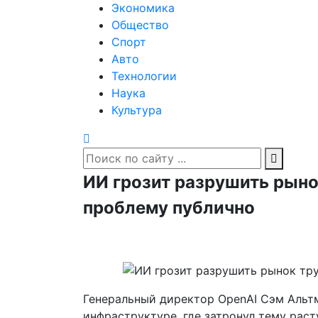
Экономика
Общество
Спорт
Авто
Технологии
Наука
Культура
ИИ грозит разрушить рыно
проблему публично
Генеральный директор OpenAI Сэм Альтм
инфраструктуре, где затронул тему рас