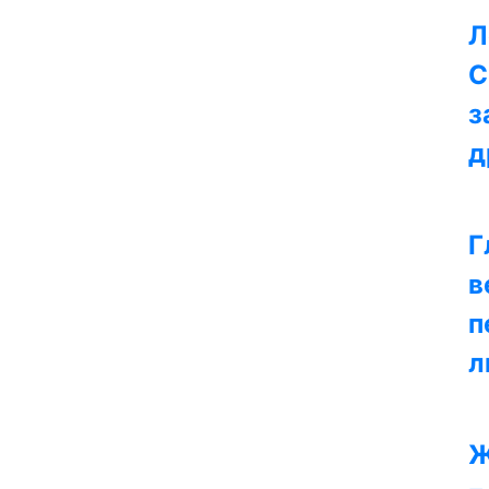
Л
С
з
д
Г
в
п
л
Ж