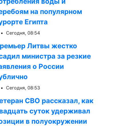
отребления воды и
еребоям на популярном
урорте Египта
Сегодня, 08:54
ремьер Литвы жестко
садил министра за резкие
аявления о России
ублично
Сегодня, 08:53
етеран СВО рассказал, как
вадцать суток удерживал
озиции в полуокружении