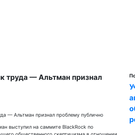
П
к труда — Альтман признал
У
а
о
р
ан выступил на саммите BlackRock по
тущего общественного скептицизма в отношении