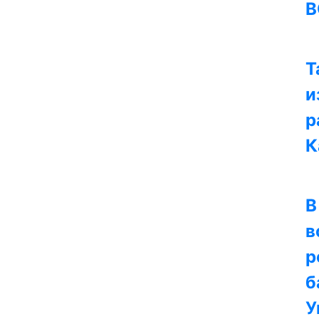
В
Т
и
р
К
В
в
р
б
У