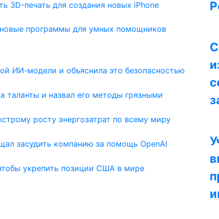
Р
ть 3D-печать для создания новых iPhone
а новые программы для умных помощников
С
и
вой ИИ-модели и объяснила это безопасностью
с
на таланты и назвал его методы грязными
з
ыстрому росту энергозатрат по всему миру
У
ещал засудить компанию за помощь OpenAI
в
 чтобы укрепить позиции США в мире
п
и