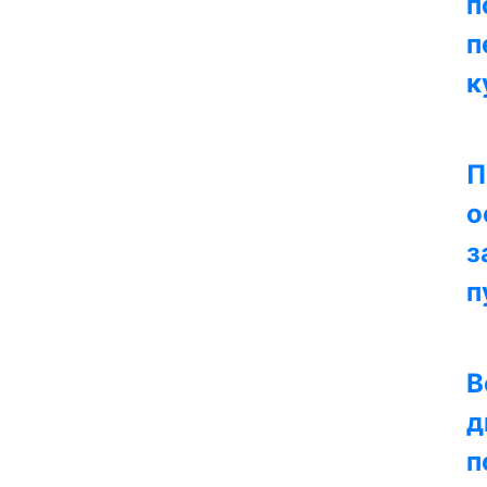
п
п
к
П
о
з
п
В
д
п