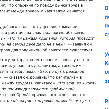
ил, что опасения по поводу рынка труда в
D
аланс между трудом и капиталом меняется
и
н
 удобного «козла отпущения»: компании
а, а рост цен на электроэнергию объясняют
с
ных.
«Почти каждая компания, которая проводит
сли на самом деле дело не в нём»,
— заявил он.
угроза для традиционной занятости существует.
У
ату, которая, по его словам, засела у него в
К
чились управлять дефицитом, а теперь им
м
влять «изобилием».
«Это, по сути, реальное
»,
— сказал он, добавив, что капитализм в
э
е между трудом и капиталом.
«Но если во многих
 по производительности графический
 глава OpenAI, признав, что ответа на этот
Р
ростое общепринятое решение, мы бы его уже